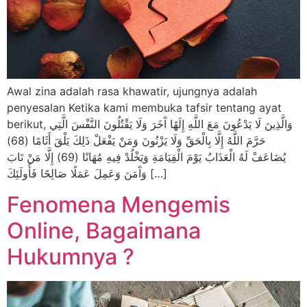
Awal zina adalah rasa khawatir, ujungnya adalah
penyesalan Ketika kami membuka tafsir tentang ayat
berikut, وَالَّذِينَ لَا يَدْعُونَ مَعَ اللَّهِ إِلَهًا آَخَرَ وَلَا يَقْتُلُونَ النَّفْسَ الَّتِي
حَرَّمَ اللَّهُ إِلَّا بِالْحَقِّ وَلَا يَزْنُونَ وَمَنْ يَفْعَلْ ذَلِكَ يَلْقَ أَثَامًا (68)
يُضَاعَفْ لَهُ الْعَذَابُ يَوْمَ الْقِيَامَةِ وَيَخْلُدْ فِيهِ مُهَانًا (69) إِلَّا مَنْ تَابَ
وَآَمَنَ وَعَمِلَ عَمَلًا صَالِحًا فَأُولَئِكَ […]
Fenomena Mengemis
Online, Bagaimana
Hukumnya ?