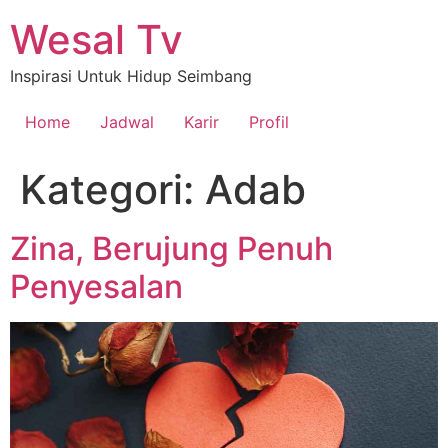
Lewati
Wesal Tv
ke
konten
Inspirasi Untuk Hidup Seimbang
Home
Jadwal
Karir
Profil
Kategori:
Adab
Zina, Berujung Penuh
Penyesalan